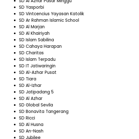
SD Al Azhar Pasar Minggu
SD Yasporbi
SD Vintcencius Yayasan Katolik
SD Ar Rahman Islamic School
SD Al Marjan
SD Al Khairiyah
SD Islam Sabilina
SD Cahaya Harapan
SD Charitas
SD Islam Terpadu
SD IT Jatiwaringin
SD Al-Azhar Pusat
SD Tiara
SD Al-Izhar
SD Jatipadang 5
SD Al Azhar
SD Global Sevila
SD Bonavita Tangerang
SD Ricci
SD Al Husna
SD An-Nash
SD Jubilee