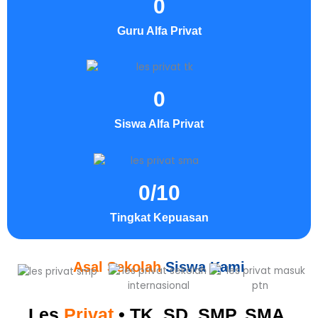
0
Guru Alfa Privat
0
Siswa Alfa Privat
0
/10
Tingkat Kepuasan
Asal Sekolah
Siswa Kami
Les
Privat
• TK, SD, SMP, SMA,