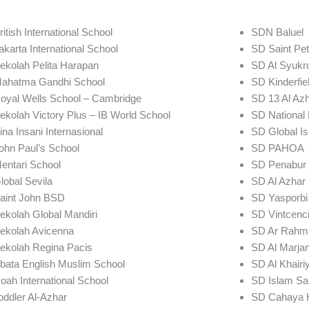
ritish International School
SDN Baluel
akarta International School
SD Saint Pet
ekolah Pelita Harapan
SD Al Syukro
ahatma Gandhi School
SD Kinderfie
oyal Wells School – Cambridge
SD 13 Al A
ekolah Victory Plus – IB World School
SD National 
ina Insani Internasional
SD Global Is
ohn Paul’s School
SD PAHOA
entari School
SD Penabur
lobal Sevila
SD Al Azhar
aint John BSD
SD Yasporbi
ekolah Global Mandiri
SD Vintcenci
ekolah Avicenna
SD Ar Rahma
ekolah Regina Pacis
SD Al Marja
bata English Muslim School
SD Al Khairi
oah International School
SD Islam Sab
oddler Al-Azhar
SD Cahaya 