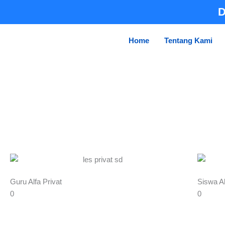
Skip
D
to
content
Home
Tentang Kami
Guru Alfa Privat
Siswa Al
0
0