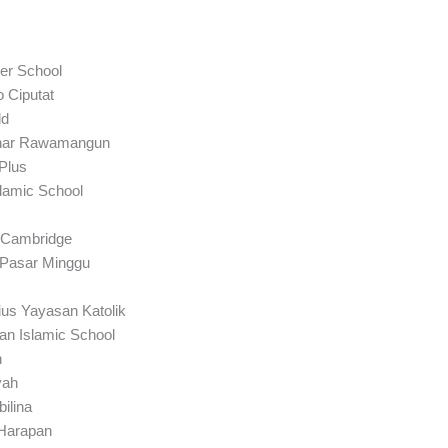
er School
 Ciputat
ld
zhar Rawamangun
Plus
lamic School
 Cambridge
 Pasar Minggu
us Yayasan Katolik
n Islamic School
n
yah
ilina
Harapan