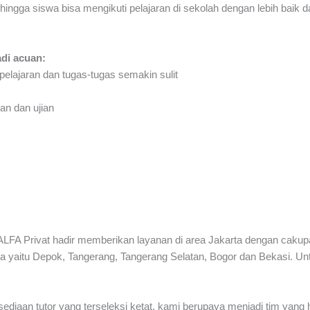
sehingga siswa bisa mengikuti pelajaran di sekolah dengan lebih bai
adi acuan:
elajaran dan tugas-tugas semakin sulit
an dan ujian
LFA Privat hadir memberikan layanan di area Jakarta dengan cakupa
rta yaitu Depok, Tangerang, Tangerang Selatan, Bogor dan Bekasi. Unt
iaan tutor yang terseleksi ketat, kami berupaya menjadi tim yang h