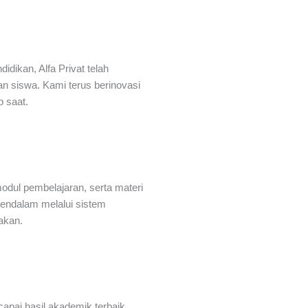
dikan, Alfa Privat telah
an siswa. Kami terus berinovasi
p saat.
odul pembelajaran, serta materi
ndalam melalui sistem
akan.
ai hasil akademik terbaik.