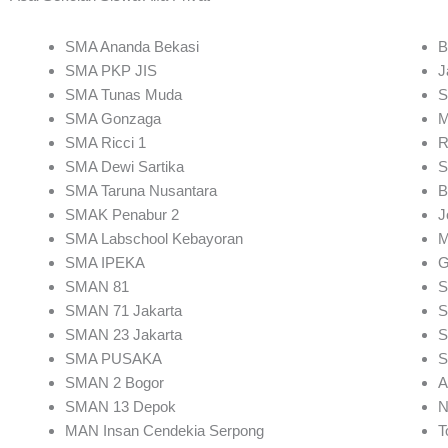
SMA Ananda Bekasi
B
SMA PKP JIS
J
SMA Tunas Muda
S
SMA Gonzaga
M
SMA Ricci 1
R
SMA Dewi Sartika
S
SMA Taruna Nusantara
B
SMAK Penabur 2
J
SMA Labschool Kebayoran
M
SMA IPEKA
G
SMAN 81
S
SMAN 71 Jakarta
S
SMAN 23 Jakarta
S
SMA PUSAKA
S
SMAN 2 Bogor
A
SMAN 13 Depok
N
MAN Insan Cendekia Serpong
T