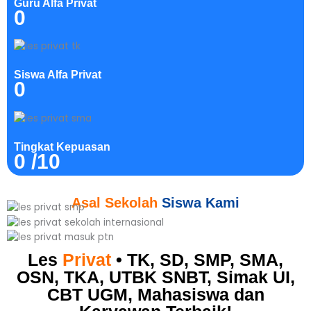
Guru Alfa Privat
0
Siswa Alfa Privat
0
Tingkat Kepuasan
0
/10
Asal Sekolah
Siswa Kami
Les
Privat
• TK, SD, SMP, SMA,
OSN, TKA, UTBK SNBT, Simak UI,
CBT UGM, Mahasiswa dan