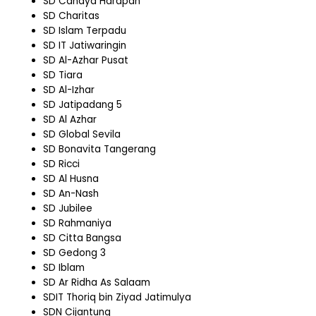
SD Cahaya Harapan
SD Charitas
SD Islam Terpadu
SD IT Jatiwaringin
SD Al-Azhar Pusat
SD Tiara
SD Al-Izhar
SD Jatipadang 5
SD Al Azhar
SD Global Sevila
SD Bonavita Tangerang
SD Ricci
SD Al Husna
SD An-Nash
SD Jubilee
SD Rahmaniya
SD Citta Bangsa
SD Gedong 3
SD Iblam
SD Ar Ridha As Salaam
SDIT Thoriq bin Ziyad Jatimulya
SDN Cijantung