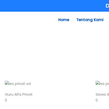
Skip
D
to
content
Home
Tentang Kami
Guru Alfa Privat
Siswa A
0
0