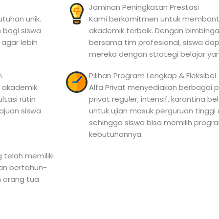
Jaminan Peningkatan Prestasi
tuhan unik.
Kami berkomitmen untuk membantu
 bagi siswa
akademik terbaik. Dengan bimbingan
 agar lebih
bersama tim profesional, siswa da
mereka dengan strategi belajar ya
n
Pilihan Program Lengkap & Fleksibel
 akademik
Alfa Privat menyediakan berbagai pi
tasi rutin
privat reguler, intensif, karantina b
ajuan siswa
untuk ujian masuk perguruan tinggi
sehingga siswa bisa memilih progr
kebutuhannya.
 telah memiliki
man bertahun-
n orang tua