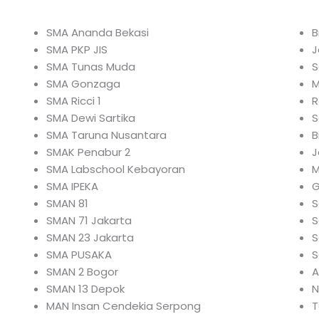
SMA Ananda Bekasi
B
SMA PKP JIS
J
SMA Tunas Muda
S
SMA Gonzaga
M
SMA Ricci 1
R
SMA Dewi Sartika
S
SMA Taruna Nusantara
B
SMAK Penabur 2
J
SMA Labschool Kebayoran
M
SMA IPEKA
G
SMAN 81
S
SMAN 71 Jakarta
S
SMAN 23 Jakarta
S
SMA PUSAKA
S
SMAN 2 Bogor
A
SMAN 13 Depok
N
MAN Insan Cendekia Serpong
T