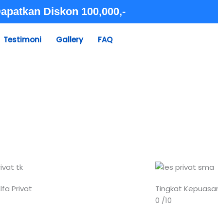
apatkan Diskon 100,000,-
Testimoni
Gallery
FAQ
lfa Privat
Tingkat Kepuasa
0
/10