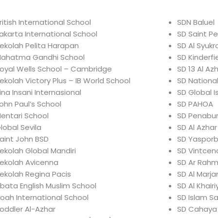
ritish International School
SDN Baluel
akarta International School
SD Saint Pe
ekolah Pelita Harapan
SD Al Syukr
ahatma Gandhi School
SD Kinderfi
oyal Wells School – Cambridge
SD 13 Al A
ekolah Victory Plus – IB World School
SD National
ina Insani Internasional
SD Global I
ohn Paul’s School
SD PAHOA
entari School
SD Penabu
lobal Sevila
SD Al Azha
aint John BSD
SD Yasporb
ekolah Global Mandiri
SD Vintcenc
ekolah Avicenna
SD Ar Rahm
ekolah Regina Pacis
SD Al Marja
bata English Muslim School
SD Al Khair
oah International School
SD Islam Sa
oddler Al-Azhar
SD Cahaya