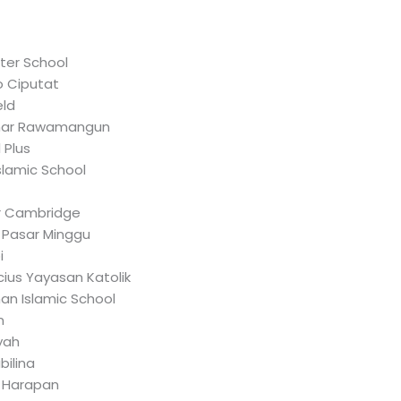
ter School
o Ciputat
eld
zhar Rawamangun
 Plus
slamic School
r Cambridge
r Pasar Minggu
i
ius Yayasan Katolik
an Islamic School
n
iyah
bilina
 Harapan