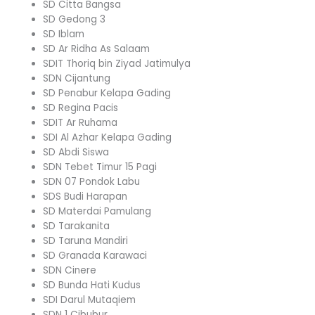
SD Citta Bangsa
SD Gedong 3
SD Iblam
SD Ar Ridha As Salaam
SDIT Thoriq bin Ziyad Jatimulya
SDN Cijantung
SD Penabur Kelapa Gading
SD Regina Pacis
SDIT Ar Ruhama
SDI Al Azhar Kelapa Gading
SD Abdi Siswa
SDN Tebet Timur 15 Pagi
SDN 07 Pondok Labu
SDS Budi Harapan
SD Materdai Pamulang
SD Tarakanita
SD Taruna Mandiri
SD Granada Karawaci
SDN Cinere
SD Bunda Hati Kudus
SDI Darul Mutaqiem
SDN 1 Cibubur