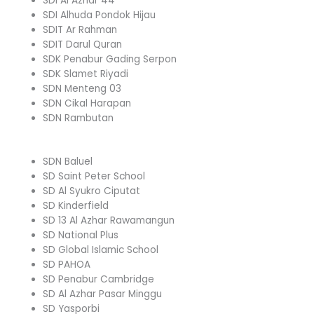
SDI Al Azhar 44
SDI Alhuda Pondok Hijau
SDIT Ar Rahman
SDIT Darul Quran
SDK Penabur Gading Serpon
SDK Slamet Riyadi
SDN Menteng 03
SDN Cikal Harapan
SDN Rambutan
SDN Baluel
SD Saint Peter School
SD Al Syukro Ciputat
SD Kinderfield
SD 13 Al Azhar Rawamangun
SD National Plus
SD Global Islamic School
SD PAHOA
SD Penabur Cambridge
SD Al Azhar Pasar Minggu
SD Yasporbi