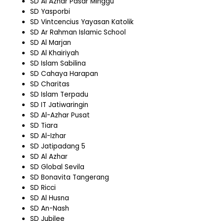
SD Al Azhar Pasar Minggu
SD Yasporbi
SD Vintcencius Yayasan Katolik
SD Ar Rahman Islamic School
SD Al Marjan
SD Al Khairiyah
SD Islam Sabilina
SD Cahaya Harapan
SD Charitas
SD Islam Terpadu
SD IT Jatiwaringin
SD Al-Azhar Pusat
SD Tiara
SD Al-Izhar
SD Jatipadang 5
SD Al Azhar
SD Global Sevila
SD Bonavita Tangerang
SD Ricci
SD Al Husna
SD An-Nash
SD Jubilee