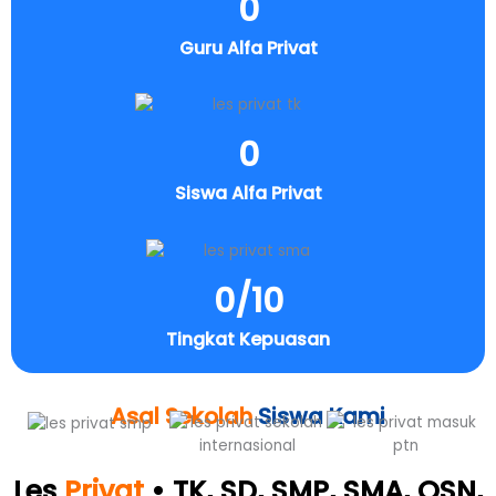
0
Guru Alfa Privat
0
Siswa Alfa Privat
0
/10
Tingkat Kepuasan
Asal Sekolah
Siswa Kami
Les
Privat
• TK, SD, SMP, SMA, OSN,