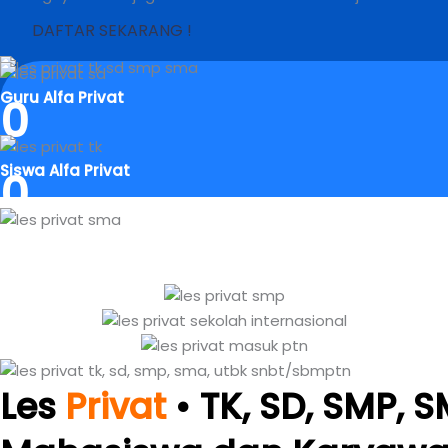
DAFTAR SEKARANG !
Guru Alfa Privat
0
Siswa Alfa Privat
0
Tingkat Kepuasan
0
/10
Les
Privat
• TK, SD, SMP, 