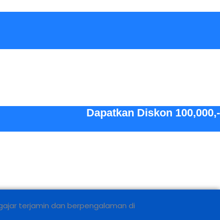
Dapatkan Diskon 100,000,-
ngajar terjamin dan berpengalaman di