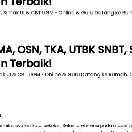
an
Terbaik!​
BT, Simak UI & CBT UGM • Online & Guru Datang ke Rum
SMA, OSN, TKA, UTBK SNBT,
an
Terbaik!​
mak UI & CBT UGM • Online & Guru Datang ke Rumah. Ca
?
ik siswa ketika di sekolah. Selain preferensi pada mapel t