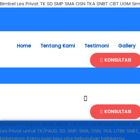
Skip
Bimbel Les Privat TK SD SMP SMA OSN TKA SNBT CBT UGM Sim
to
content
Home
Tentang Kami
Testimoni
Gallery
KONSULTASI
KONSULTASI
Bimbel Persiapan Akmil, Akpol, TNI, Polri, Kedinasan, CPNS,
Les Privat untuk TK/PAUD, SD, SMP, SMA, OSN, TKA, UTBK SN
bidangnya. Kamu juga bisa atur kebutuhan belajarmu.