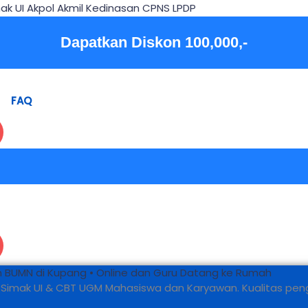
ak UI Akpol Akmil Kedinasan CPNS LPDP
Dapatkan Diskon 100,000,-
FAQ
 dan BUMN di Kupang • Online dan Guru Datang ke Rumah
BT, Simak UI & CBT UGM Mahasiswa dan Karyawan. Kualitas pe